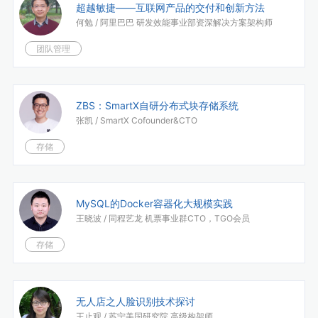
超越敏捷——互联网产品的交付和创新方法
何勉 /
阿里巴巴 研发效能事业部资深解决方案架构师
团队管理
ZBS：SmartX自研分布式块存储系统
张凯 /
SmartX Cofounder&CTO​​​​​​​​
存储
MySQL的Docker容器化大规模实践
王晓波 /
同程艺龙 机票事业群CTO，TGO会员
存储
无人店之人脸识别技术探讨
王止观 /
苏宁美国研究院 高级构架师