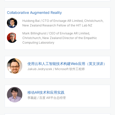
Collaborative Augmented Reality
Huidong Bai /
CTO of Envisage AR Limited, Christchurch,
New Zealand Research Fellow of the HIT Lab NZ
Mark Billinghurst /
CEO of Envisage AR Limited,
Christchurch, New Zealand Director of the Empathic
Computing Laboratory
使用云和人工智能技术构建Web应用（英文演讲）
Jakub Jedryszek /
Microsoft 软件工程师
移动AR技术和应用实践
李颖超 /
百度 AR平台总经理