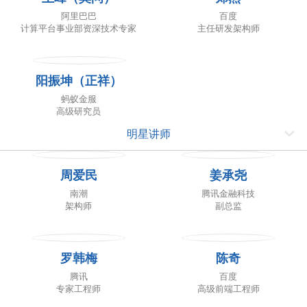
阿里巴巴
百度
计算平台事业部资深技术专家
主任研发架构师
阳振坤（正祥）
蚂蚁金服
高级研究员
明星讲师
周爱民
姜承尧
南潮
腾讯金融科技
架构师
副总监
罗韩梅
陈奇
腾讯
百度
专家工程师
高级前端工程师