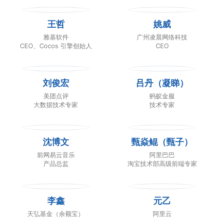
王哲
姚威
雅基软件
广州凌晨网络科技
CEO、Cocos 引擎创始人
CEO
刘俊宏
吕丹（凝睇）
美团点评
蚂蚁金服
大数据技术专家
技术专家
沈博文
甄焱鲲（甄子）
前网易云音乐
阿里巴巴
产品总监
淘宝技术部高级前端专家
李鑫
元乙
天弘基金（余额宝）
阿里云