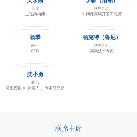
吴永巍
季敏（清铭）
百度
阿里巴巴
主任架构师
中间件高级开发工程师
杨攀
杨克特（鲁尼）
融云
阿里巴巴
CTO
高级技术专家
沈小勇
腾讯
优图视觉 AI 负责人 、专家研究员
联席主席