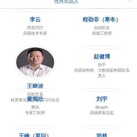
优秀出品人
李云
程劭非（寒冬）
阿里巴巴
自由职业
高级技术专家
前端工程师
赵健博
快手
高级架构师、大数据架构团队负
责人
王晓波
同程艺龙
黄闻欣
刘宇
机票事业群CTO，TGO会员
腾讯
Bespin
专家工程师
高级研发总监
王峰（莫问）
郑然