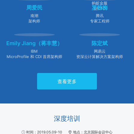
蚂蚁金服
周爱民
罗韩梅
副CTO
南潮
腾讯
架构师
专家工程师
Emily Jiang（蒋丰慧）
陈定斌
IBM
网易云
MicroProfile 和 CDI 首席架构师
资深云计算解决方案架构师
查看更多
深度培训
时间：2019.05.09-10
地点：北京国际会议中心