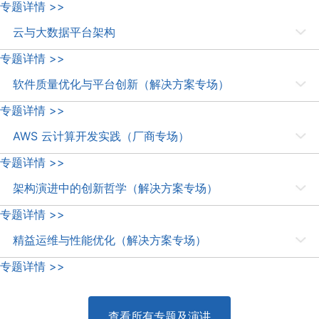
The deployment of Enterprise FinTech will help investment banks
专题详情 >>
establish and maintain flexible and sustainable business models and
云与大数据平台架构
generate reliable returns for clients and investors.
云与大数据平台架构实战
专题详情 >>
软件质量优化与平台创新（解决方案专场）
揭开软件安全构建及演进的最佳规划、平台从 0 到 1 的架构设计和优化
专题详情 >>
路径。
AWS 云计算开发实践（厂商专场）
本专场演讲内容将围绕 AWS 基于 MXNet 框架进行深度学习应用开发、
专题详情 >>
如何在 AWS 之上构建容器平台、实践基于 Spring Cloud 的微服务，以
架构演进中的创新哲学（解决方案专场）
及 AWS 物联网和边缘计算的最佳实践等而展开。
本专题就将邀请听云、腾讯、Talkingdata 等一线技术人，共话微服务架
专题详情 >>
构演进、大规模复杂系统监控及优化、高并发系统设计及搭建等议题。
精益运维与性能优化（解决方案专场）
对系统性能问题进行定位分析及工具排查，做到故障秒级响应以及保障服
专题详情 >>
务的稳定，落地敏捷和 DevOps、精益和自动化运维的有效路径。
查看所有专题及演讲