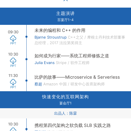
主题演讲
百宴厅1-4
未来的编程和 C++ 的作用
09:30
Bjarne Stroustrup
C++之父
/
摩根士丹利技术部董事
总经理，2017 法拉第奖得主
10:30
如何成为行家——系统工程师修炼之道
Julia Evans
Stripe
/
软件工程师
11:30
比萨的故事——Microservice & Serverless
蔡超
Amazon 中国
/
研发中心首席架构师
快速变化的互联网架构
宴会厅1
出品人：
陈霖
10:30
携程第四代架构之软负载 SLB 实践之路