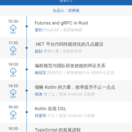
宴会厅2
出品人：
贺师俊
10:30
Futures and gRPC in Rust
唐刘
PingCAP
/
首席架构师
11:30
.NET 平台代码性能优化的几点建议
赵劼
摩根大通
/
高级程序员
14:00
编程规范与团队研发效能的辩证关系
杨冠宝
阿里巴巴
/
研发效能中台-代码中心主管
14:55
领略 Kotlin 的力量，效率提升不止一点点
张涛
饿了么
/
资深 Android 工程师
16:00
Kotlin 实现 DSL
何梁伟
沪江
/
资深 Android 工程师
16:55
TypeScript 的发展进程