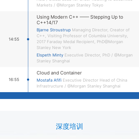
Markets
/
@Morgan Stanley Tokyo
Using Modern C++ —— Stepping Up to
C++14/17
Bjarne Stroustrup
Managing Director, Creator of
C++, Visiting Professor of Columbia University,
14:55
2017 Faraday Medal Recipient, PhD@Morgan
Stanley New York
Elspeth Minty
Executive Director, PhD
/
@Morgan
Stanley Shanghai
Cloud and Container
16:55
Mostafa Afifi
Executive Director Head of China
Infrastructure
/
@Morgan Stanley Shanghai
深度培训