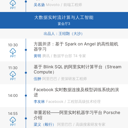
吴名扬
Movoto
/
前端工程师
大数据实时流计算与人工智能
宴会厅3
出品人：
王绍翾（大沙）
方圆并济：基于 Spark on Angel 的高性能机
10:30
器学习
黄明
腾讯
/
数据平台部 T4 专家
基于 Blink SQL 的阿里实时计算平台（Stream
11:30
Compute）
伍翀
阿里巴巴
/
资深研发工程师
Facebook 实时数据连接及模型训练系统的演
进
14:00
李友林
Facebook
/
工程部高级技术经理
举重若轻——阿里实时机器学习平台 Porsche
14:55
介绍
梁义（毅行）
阿里巴巴
/
高级搜索研发专家