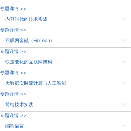
从搜索、推荐到互联网广告、风险控制、共享经济乃至 AI 应用，机器学
专题详情 >>
习技术正以前所未有的速度席卷互联网行业的几乎所有应用。本专题将带
内容时代的技术实战
你领略到最前沿的实际应用场景和最佳实践。
内容为王的时代真正来临。从图文、音视频，到 AR、VR，从内容生产、
专题详情 >>
消费，到智能分发、商业化，本专题为你带来最原汁原味的技术实战经验
互联网金融（FinTech）
分享。
本专题将针对 Fintech 的发展，从技术层面切入，分享包括区块链、金融
专题详情 >>
系统、金融大数据，智能投顾等热门话题的专业看法，为大家提供更多金
快速变化的互联网架构
融科技发展的可能性及创新灵感。
本专题聚焦于互联网圈超快速发展的公司在业务架构进行的各种创新和尝
专题详情 >>
试，这些创新和尝试确保了现在公司业务架构可以持续领先于业务的发
大数据实时流计算与人工智能
展，为业务提供稳定的技术大后方。
关注大数据实时计算的架构和应用，以及如何依托实时计算框架落地的各
专题详情 >>
种人工智能技术（包括机器学习和深度学习）。
前端技术实践
前端是近年来最高速发展的领域之一，过程中也在不断重新定义自己，而
专题详情 >>
近年，各大公司也有一些组织上和技术上的创新探索，这个专题会带给大
编程语言
家来自一线的前端新技术和新组织形态的探索实践经验。