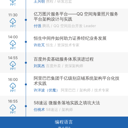
王兴朝
携程
/
研发总监
亿万图片服务平台——QQ 空间海量照片服务
11:30
平台架构设计与实践
付强
腾讯
/
QQ 空间后台开发 Leader
14:00
恒生中间件如何助力证券经纪业务发展
许欣芃
恒生
/
资深技术专家
14:55
百度外卖基础服务体系演进过程
刘英杰
百度外卖
/
资深架构师
阿里巴巴集团千亿级别店铺系统架构平台化技
16:00
术实践
许洋波（伏魔）
阿里巴巴
/
架构师 / 技术专家
16:55
58速运 微服务落地实践之填坑大法
任桃术
58速运
/
架构师
编程语言