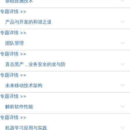
基础设施技术
各个系统中的应用。
人工智能时代，变化快如闪电，所有野心勃勃的计划，都急需更快、更
专题详情 >>
强、更稳定的基础设施支撑，本专题聚焦于业界最近的技术创新，一定会
产品与开发的和谐之道
为您带来启发和突破。
为什么产品提的需求总不靠谱？为什么开发面对需求总想偷懒？为什么这
专题详情 >>
么简单的道理 TA 就是听不懂？相互理解的和谐之道是什么？希望这个专
团队管理
题能解答一二。
如今互联网技术团队到底是哪种组合，我们的技术管理之路到底怎么走？
专题详情 >>
且听这次来自四家互联网公司的一线专家的管理经验盛宴，敬请期待。
直击黑产，业务安全的攻与防
黑产扫号、金融骗贷、羊毛党横行，每天都有大量网站被攻击得苦不堪
专题详情 >>
言。本专题邀请顶级安全专家，深入揭秘最新的欺诈攻击手法，并介绍互
未来移动技术架构
联网公司如何通过机器学习、大数据分析进行业务安全防御。
过去 10 年移动技术领域新技术层出不穷，Low Haning Fruit 已经基本采
专题详情 >>
摘完了。未来将有哪些新发展？本专题将邀请在移动新方向上积累实战经
解析软件性能
验的一线技术专家来分享。
随着系统的复杂性不断提升，系统的性能分析、优化方式也要不断改进。
专题详情 >>
一起关注最新的系统性能分析与优化技术。
机器学习应用与实践