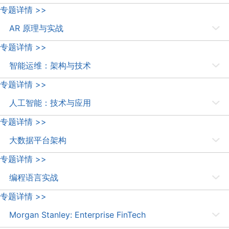
本专题延续过去几届 QCon 的传统，继续聚焦编程语言的发展和业界实
专题详情 >>
践，内容涉及 Rust、Java、.Net、Kotlin 和 TypeScript 等新老工业级
AR 原理与实战
主流语言和平台。
在 AR 技术火热的今天，各个资本大鳄、业内巨头竞相追逐。本专题中，
专题详情 >>
我们将邀请业界前沿的实践者，分享 AR 领域相关技术与研究。
智能运维：架构与技术
在该专题中，我们将邀请专家分享 Serverless 架构、Kubernetes 平台
专题详情 >>
等最新技术与实践。
人工智能：技术与应用
本专题中，我们将通过人工智能在车载交互、教育和新闻分发等领域的应
专题详情 >>
用，深入了解 AI 背后的技术。
大数据平台架构
如何为人工智能、机器学习等应用搭建高效的大数据平台呢？PayPal、
专题详情 >>
科大讯飞、苏宁云商和蘑菇街的实践或许能给您带来启发和思考。
编程语言实战
我们将邀请 Oracle 专家分享 Java 9 模块化实践，邀请 Instagram 专家
专题详情 >>
分享 Python 优化思路，并邀请七牛的大数据专家分享不同编程语言在大
Morgan Stanley: Enterprise FinTech
数据平台中的作用。