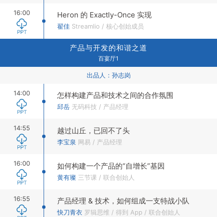
16:00
Heron 的 Exactly-Once 实现
翟佳
Streamlio
/
核心创始成员
产品与开发的和谐之道
百宴厅1
出品人：
孙志岗
14:00
怎样构建产品和技术之间的合作氛围
邱岳
无码科技
/
产品经理
14:55
越过山丘，已回不了头
李宝泉
网易
/
产品经理
16:00
如何构建一个产品的“自增长”基因
黄有璨
三节课
/
联合创始人
16:55
产品经理 & 技术，如何组成一支特战小队
快刀青衣
罗辑思维 / 得到 App
/
联合创始人