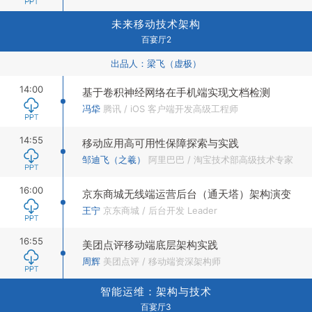
未来移动技术架构
百宴厅2
出品人：
梁飞（虚极）
14:00
基于卷积神经网络在手机端实现文档检测
冯牮
腾讯
/
iOS 客户端开发高级工程师
14:55
移动应用高可用性保障探索与实践
邹迪飞（之羲）
阿里巴巴
/
淘宝技术部高级技术专家
16:00
京东商城无线端运营后台（通天塔）架构演变
王宁
京东商城
/
后台开发 Leader
16:55
美团点评移动端底层架构实践
周辉
美团点评
/
移动端资深架构师
智能运维：架构与技术
百宴厅3