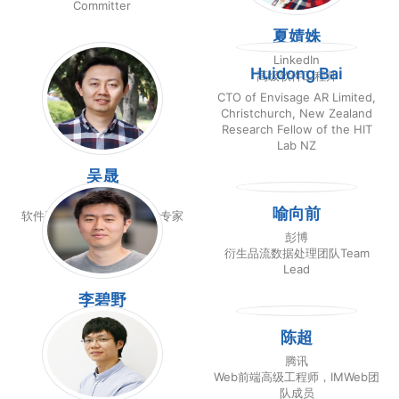
Committer
夏婧姝
LinkedIn
Huidong Bai
高级软件工程师
CTO of Envisage AR Limited,
Christchurch, New Zealand
Research Fellow of the HIT
Lab NZ
吴晟
华为
喻向前
软件开发云分布式追踪技术专家
彭博
衍生品流数据处理团队Team
Lead
李碧野
彭博
陈超
数据自动化团队经理
腾讯
Web前端高级工程师，IMWeb团
队成员