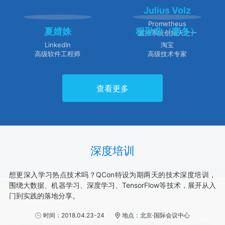
Julius Volz
Prometheus
夏婧姝
程劭非（寒冬）
监控系统创始人之一
LinkedIn
淘宝
高级软件工程师
高级技术专家
查看更多
深度培训
想更深入学习热点技术吗？QCon特设为期两天的技术深度培训，
围绕大数据、机器学习、深度学习、TensorFlow等技术，展开从入
门到实践的落地分享。
时间：2018.04.23-24
地点：北京·国际会议中心