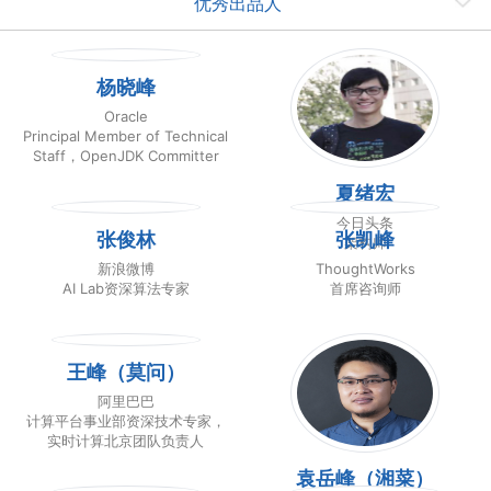
优秀出品人
杨晓峰
Oracle
Principal Member of Technical
Staff，OpenJDK Committer
夏绪宏
今日头条
张俊林
张凯峰
架构师
新浪微博
ThoughtWorks
AI Lab资深算法专家
首席咨询师
王峰（莫问）
阿里巴巴
计算平台事业部资深技术专家，
实时计算北京团队负责人
袁岳峰（湘菜）