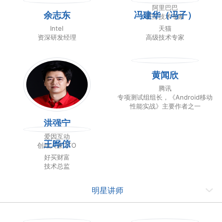
阿里巴巴
余志东
冯建华（冯子）
资深技术专家
Intel
天猫
资深研发经理
高级技术专家
黄闻欣
腾讯
专项测试组组长，《Android移动
性能实战》主要作者之一
洪强宁
爱因互动
王晔倞
创始人兼CTO
好买财富
技术总监
明星讲师