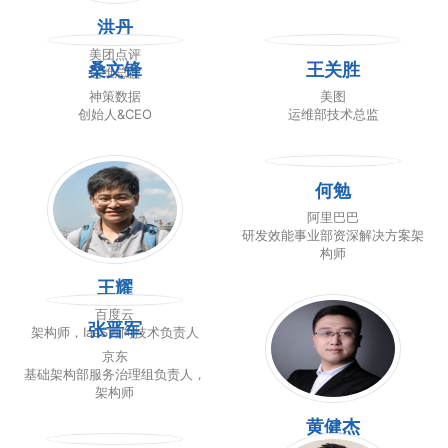
洪丹
美团点评
桑文锋
王关胜
运维总监
神策数据
美图
创始人&CEO
运维部技术总监
何勉
阿里巴巴
研发效能事业部资深解决方案架
构师
王耀
百度云
张晋军
架构师，IaaS方向技术负责人
京东
基础架构部服务治理组负责人，
架构师
黄健杰